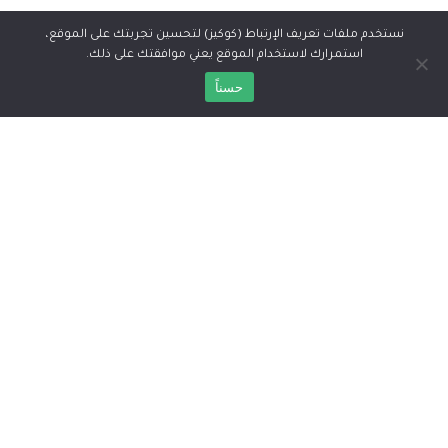
Information
نستخدم ملفات تعريف الإرتباط (كوكيز) لتحسين تجربتك على الموقع،
استمرارك لاستخدام الموقع يعني موافقتك على ذلك.
About Us
حسناً
About Lithuania
Blog
Contact Us
Useful Links
Jobs
FAQ
Required Documents
Social
Facebook