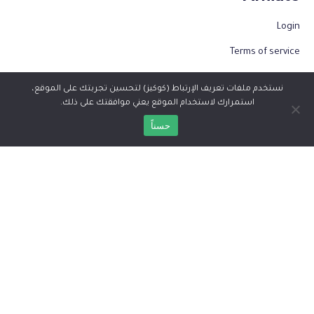
Login
Terms of service
Become an affiliate
نستخدم ملفات تعريف الإرتباط (كوكيز) لتحسين تجربتك على الموقع،
استمرارك لاستخدام الموقع يعني موافقتك على ذلك.
Information
حسناً
About Us
About Lithuania
Blog
Contact Us
Useful Links
Jobs
FAQ